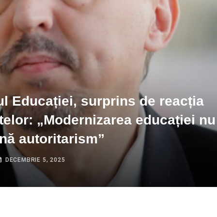
ul Educației, surprins de reacția
telor: „Modernizarea educației nu
nă autoritarism”
DECEMBRIE 5, 2025