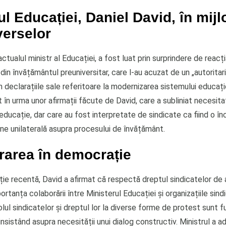
ul Educației, Daniel David, în mijl
verselor
actualul ministr al Educației, a fost luat prin surprindere de rea
 din învățământul preuniversitar, care l-au acuzat de un „autoritar
n declarațiile sale referitoare la modernizarea sistemului educaț
t în urma unor afirmații făcute de David, care a subliniat necesit
educație, dar care au fost interpretate de sindicate ca fiind o î
une unilaterală asupra procesului de învățământ.
rarea în democrație
ție recentă, David a afirmat că respectă dreptul sindicatelor de 
ortanța colaborării între Ministerul Educației și organizațiile sindi
lul sindicatelor și dreptul lor la diverse forme de protest sunt 
 insistând asupra necesității unui dialog constructiv. Ministrul a 