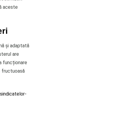
că aceste
ri
nă și adaptată
sterul are
a funcționare
e fructuoasă
sindicatelor-