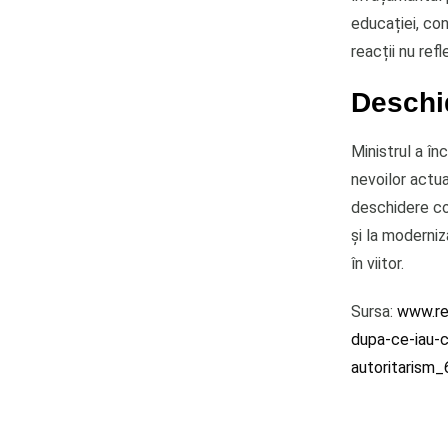
educației, co
reacții nu ref
Deschi
Ministrul a î
nevoilor actua
deschidere co
și la moderniz
în viitor.
Sursa:
www.rea
dupa-ce-iau-
autoritaris