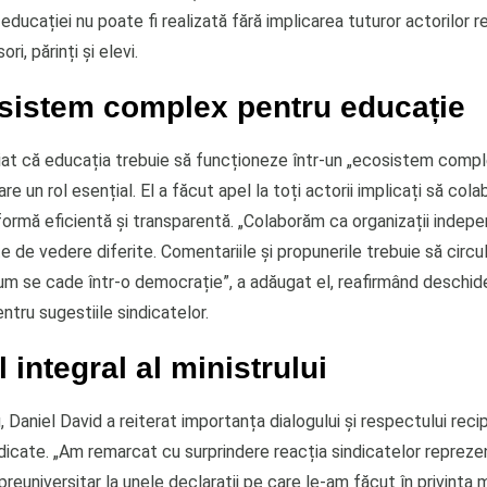
ducației nu poate fi realizată fără implicarea tuturor actorilor re
ri, părinți și elevi.
sistem complex pentru educație
niat că educația trebuie să funcționeze într-un „ecosistem comple
are un rol esențial. El a făcut apel la toți actorii implicați să co
formă eficientă și transparentă. „Colaborăm ca organizații indep
 de vedere diferite. Comentariile și propunerile trebuie să circu
cum se cade într-o democrație”, a adăugat el, reafirmând deschid
entru sugestiile sindicatelor.
 integral al ministrului
, Daniel David a reiterat importanța dialogului și respectului reci
ndicate. „Am remarcat cu surprindere reacția sindicatelor repreze
reuniversitar la unele declarații pe care le-am făcut în privința m