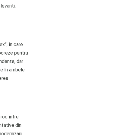
levanți,
x”, în care
laboreze pentru
endente, dar
le în ambele
erea
proc între
ntative din
odernizării