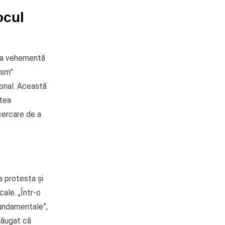
ocul
cția vehementă
ism”
ional. Această
atea
ncercare de a
a protesta și
cale. „Într-o
fundamentale”,
adăugat că