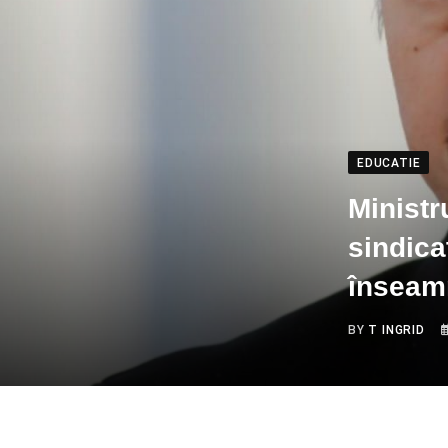
EDUCATIE
Ministr
sindica
înseam
BY
T INGRID