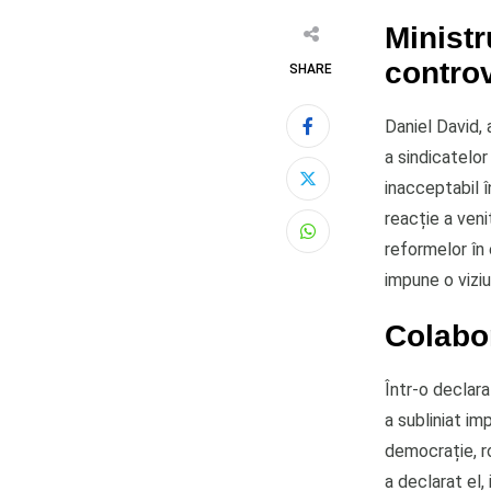
Ministr
contro
SHARE
Daniel David, 
a sindicatelor
inacceptabil î
reacție a veni
Whatsapp
reformelor în 
impune o vizi
Colabo
Într-o declara
a subliniat imp
democrație, ro
a declarat el,