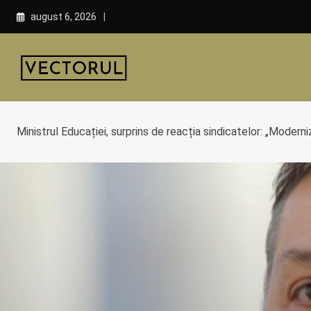
Skip
august 6, 2026
to
content
Ministrul Educației, surprins de reacția sindicatelor: „Modern