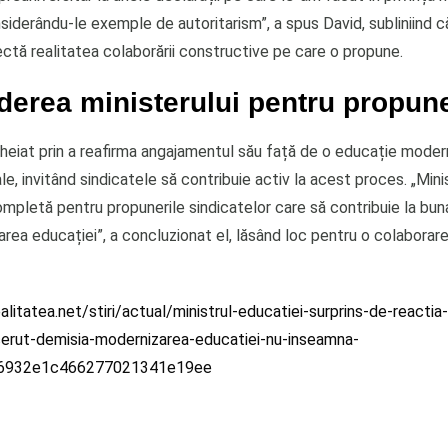
nsiderându-le exemple de autoritarism”, a spus David, subliniind 
lectă realitatea colaborării constructive pe care o propune.
derea ministerului pentru propune
ncheiat prin a reafirma angajamentul său față de o educație moder
le, invitând sindicatele să contribuie activ la acest proces. „Mini
mpletă pentru propunerile sindicatelor care să contribuie la bun
area educației”, a concluzionat el, lăsând loc pentru o colaborar
litatea.net/stiri/actual/ministrul-educatiei-surprins-de-reactia-
cerut-demisia-modernizarea-educatiei-nu-inseamna-
m_6932e1c466277021341e19ee