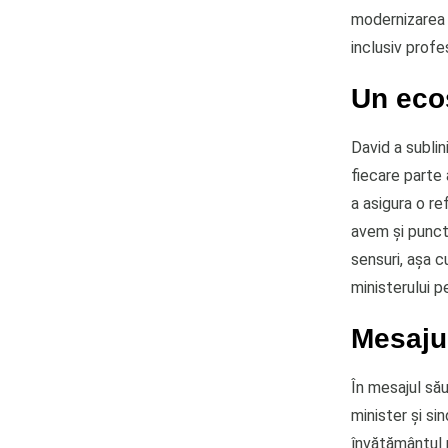
modernizarea e
inclusiv profeso
Un eco
David a subli
fiecare parte 
a asigura o re
avem și puncte
sensuri, așa 
ministerului p
Mesajul
În mesajul său
minister și si
învățământul p