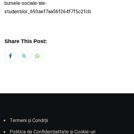
bursele-sociale-ale-
studentilor_693aef7aa56f264f7f5c2fcb
Share This Post:
Whatsapp
Termeni și Condiții
Politica de Confidențialitate și Cookie-uri