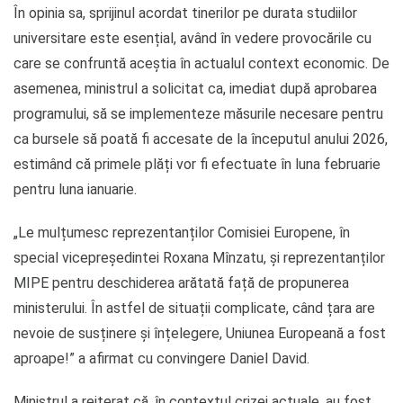
În opinia sa, sprijinul acordat tinerilor pe durata studiilor
universitare este esențial, având în vedere provocările cu
care se confruntă aceștia în actualul context economic. De
asemenea, ministrul a solicitat ca, imediat după aprobarea
programului, să se implementeze măsurile necesare pentru
ca bursele să poată fi accesate de la începutul anului 2026,
estimând că primele plăți vor fi efectuate în luna februarie
pentru luna ianuarie.
„Le mulțumesc reprezentanților Comisiei Europene, în
special vicepreședintei Roxana Mînzatu, și reprezentanților
MIPE pentru deschiderea arătată față de propunerea
ministerului. În astfel de situații complicate, când țara are
nevoie de susținere și înțelegere, Uniunea Europeană a fost
aproape!” a afirmat cu convingere Daniel David.
Ministrul a reiterat că, în contextul crizei actuale, au fost