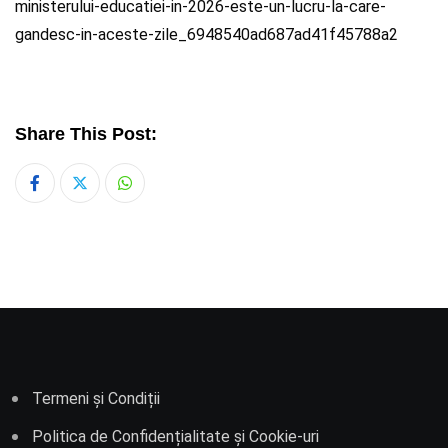
ministerului-educatiei-in-2026-este-un-lucru-la-care-
gandesc-in-aceste-zile_6948540ad687ad41f45788a2
Share This Post:
Whatsapp
Termeni și Condiții
Politica de Confidențialitate și Cookie-uri