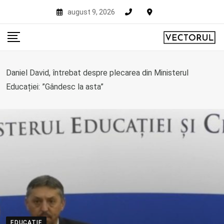
Skip
august 9, 2026
to
content
Daniel David, întrebat despre plecarea din Ministerul
Educației: ”Gândesc la asta”
EDUCATIE