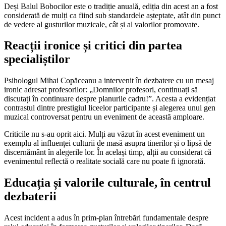
Deși Balul Bobocilor este o tradiție anuală, ediția din acest an a fost
considerată de mulți ca fiind sub standardele așteptate, atât din punct
de vedere al gusturilor muzicale, cât și al valorilor promovate.
Reacții ironice și critici din partea
specialiștilor
Psihologul Mihai Copăceanu a intervenit în dezbatere cu un mesaj
ironic adresat profesorilor: „Domnilor profesori, continuați să
discutați în continuare despre planurile cadru!”. Acesta a evidențiat
contrastul dintre prestigiul liceelor participante și alegerea unui gen
muzical controversat pentru un eveniment de această amploare.
Criticile nu s-au oprit aici. Mulți au văzut în acest eveniment un
exemplu al influenței culturii de masă asupra tinerilor și o lipsă de
discernământ în alegerile lor. În același timp, alții au considerat că
evenimentul reflectă o realitate socială care nu poate fi ignorată.
Educația și valorile culturale, în centrul
dezbaterii
Acest incident a adus în prim-plan întrebări fundamentale despre