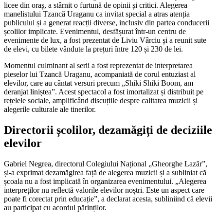
licee din oraș, a stârnit o furtună de opinii și critici. Alegerea
manelistului Tzancă Uraganu ca invitat special a atras atenția
publicului și a generat reacții diverse, inclusiv din partea conducerii
școlilor implicate. Evenimentul, desfășurat într-un centru de
evenimente de lux, a fost prezentat de Liviu Vârciu și a reunit sute
de elevi, cu bilete vândute la prețuri între 120 și 230 de lei.
Momentul culminant al serii a fost reprezentat de interpretarea
pieselor lui Tzancă Uraganu, acompaniată de corul entuziast al
elevilor, care au cântat versuri precum „Shiki Shiki Boom, am
deranjat liniștea”. Acest spectacol a fost imortalizat și distribuit pe
rețelele sociale, amplificând discuțiile despre calitatea muzicii și
alegerile culturale ale tinerilor.
Directorii școlilor, dezamăgiți de deciziile
elevilor
Gabriel Negrea, directorul Colegiului Național „Gheorghe Lazăr”,
și-a exprimat dezamăgirea față de alegerea muzicii și a subliniat că
școala nu a fost implicată în organizarea evenimentului. „Alegerea
interpreților nu reflectă valorile elevilor noștri. Este un aspect care
poate fi corectat prin educație”, a declarat acesta, subliniind că elevii
au participat cu acordul părinților.