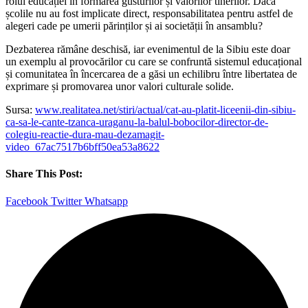
rolul educației în formarea gusturilor și valorilor tinerilor. Dacă
școlile nu au fost implicate direct, responsabilitatea pentru astfel de
alegeri cade pe umerii părinților și ai societății în ansamblu?
Dezbaterea rămâne deschisă, iar evenimentul de la Sibiu este doar
un exemplu al provocărilor cu care se confruntă sistemul educațional
și comunitatea în încercarea de a găsi un echilibru între libertatea de
exprimare și promovarea unor valori culturale solide.
Sursa:
www.realitatea.net/stiri/actual/cat-au-platit-liceenii-din-sibiu-
ca-sa-le-cante-tzanca-uraganu-la-balul-bobocilor-director-de-
colegiu-reactie-dura-mau-dezamagit-
video_67ac7517b6bff50ea53a8622
Share This Post:
Facebook
Twitter
Whatsapp