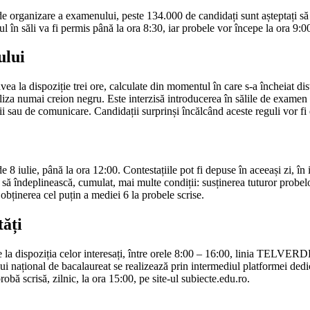
 organizare a examenului, peste 134.000 de candidați sunt așteptați să
l în săli va fi permis până la ora 8:30, iar probele vor începe la ora 9:0
ului
 avea la dispoziție trei ore, calculate din momentul în care s-a încheiat d
iliza numai creion negru. Este interzisă introducerea în sălile de exame
ții sau de comunicare. Candidații surprinși încălcând aceste reguli vor fi
e 8 iulie, până la ora 12:00. Contestațiile pot fi depuse în aceeași zi, în 
ă îndeplinească, cumulat, mai multe condiții: susținerea tuturor probelor
; obținerea cel puțin a mediei 6 la probele scrise.
tăți
ne la dispoziția celor interesați, între orele 8:00 – 16:00, linia TELVE
 național de bacalaureat se realizează prin intermediul platformei dedica
bă scrisă, zilnic, la ora 15:00, pe site-ul subiecte.edu.ro.