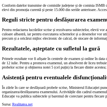
Conform datelor transmise de comisiile județene și de comisia ISMB de
elevi din promoția curentă și peste 15.000 din seriile anterioare. Accesu
Reguli stricte pentru desfășurarea examen
Pentru redactarea lucrărilor scrise și rezolvarea subiectelor, elevii vor
culoare albastră, iar pentru executarea schemelor și a desenelor vor ut
precum și a oricărui mijloc electronic de calcul, de stocare de informa
Rezultatele, așteptate cu sufletul la gură
Primele rezultate vor fi afișate în centrele de examen și online în data d
de 12 iulie. Pentru a promova examenul, un absolvent de liceu trebuie s
probelor scrise și obținerea notei 5 (cel puțin) la fiecare dintre acestea
Asistență pentru eventualele disfuncționali
În zilele în care se desfășoară probele scrise, Ministerul Educației pu
organizarea/desfășurarea examenului. Activitățile din cadrul examenului
Educație va publica subiectele și baremul de corectare pentru fiecare pro
Sursa:
Realitatea.net