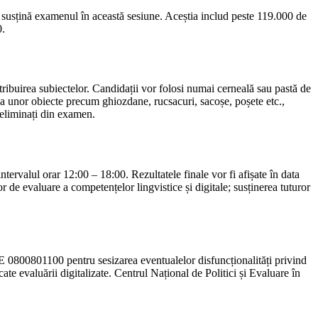
 susțină examenul în această sesiune. Aceștia includ peste 119.000 de
0.
istribuirea subiectelor. Candidații vor folosi numai cerneală sau pastă de
n a unor obiecte precum ghiozdane, rucsacuri, sacoșe, poșete etc.,
 eliminați din examen.
intervalul orar 12:00 – 18:00. Rezultatele finale vor fi afișate în data
 de evaluare a competențelor lingvistice și digitale; susținerea tuturor
RDE 0800801100 pentru sesizarea eventualelor disfuncționalități privind
te evaluării digitalizate. Centrul Național de Politici și Evaluare în