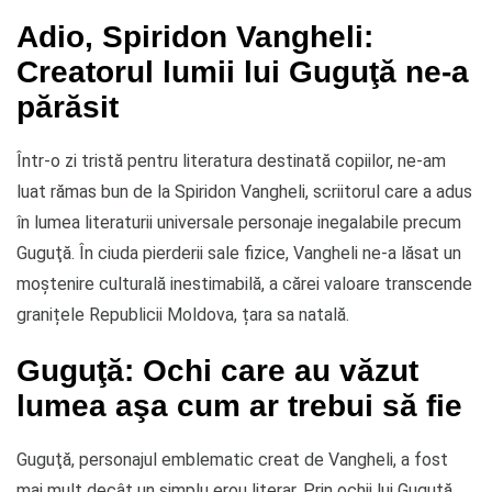
Adio, Spiridon Vangheli:
Creatorul lumii lui Guguţă ne-a
părăsit
Într-o zi tristă pentru literatura destinată copiilor, ne-am
luat rămas bun de la Spiridon Vangheli, scriitorul care a adus
în lumea literaturii universale personaje inegalabile precum
Guguţă. În ciuda pierderii sale fizice, Vangheli ne-a lăsat un
moștenire culturală inestimabilă, a cărei valoare transcende
granițele Republicii Moldova, țara sa natală.
Guguţă: Ochi care au văzut
lumea aşa cum ar trebui să fie
Guguţă, personajul emblematic creat de Vangheli, a fost
mai mult decât un simplu erou literar. Prin ochii lui Guguţă,