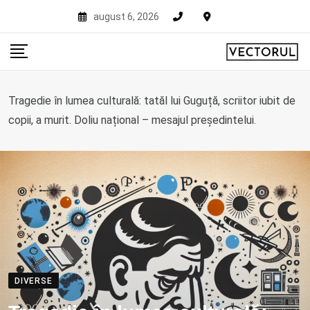
Skip
august 6, 2026
to
content
Tragedie în lumea culturală: tatăl lui Guguță, scriitor iubit de
copii, a murit. Doliu național – mesajul președintelui.
DIVERSE