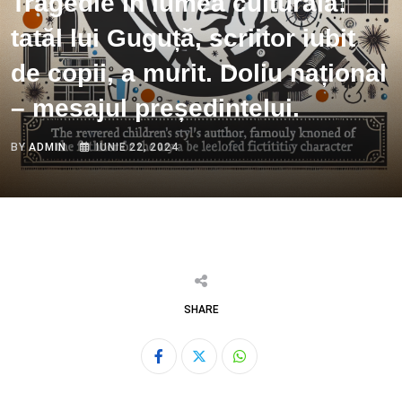
Tragedie în lumea culturală:
tatăl lui Guguță, scriitor iubit
de copii, a murit. Doliu național
– mesajul președintelui.
BY
ADMIN
IUNIE 22, 2024
SHARE
Whatsapp