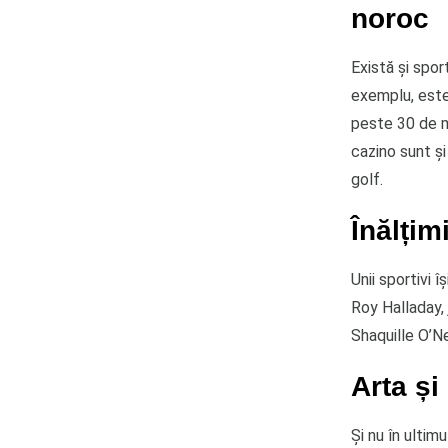
noroc
Există și spor
exemplu, este 
peste 30 de mi
cazino sunt ș
golf.
Înălțimi
Unii sportivi 
Roy Halladay, 
Shaquille O’Ne
Arta și
Și nu în ultim