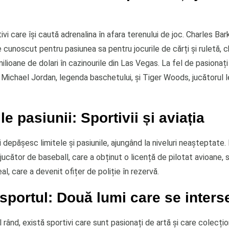
tivi care își caută adrenalina în afara terenului de joc. Charles Bar
cunoscut pentru pasiunea sa pentru jocurile de cărți și ruletă, c
lioane de dolari în cazinourile din Las Vegas. La fel de pasionați
i Michael Jordan, legenda baschetului, și Tiger Woods, jucătorul 
le pasiunii: Sportivii și aviația
își depășesc limitele și pasiunile, ajungând la niveluri neașteptate.
jucător de baseball, care a obținut o licență de pilotat avioane, sa
al, care a devenit ofițer de poliție în rezervă.
 sportul: Două lumi care se inter
ul rând, există sportivi care sunt pasionați de artă și care colecț