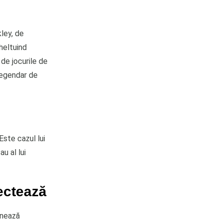
kley, de
heltuind
 de jocurile de
legendar de
 Este cazul lui
u al lui
sectează
ionează