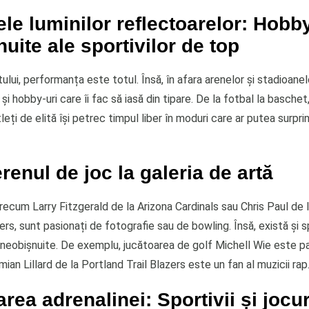
ele luminilor reflectoarelor: Hobby
uite ale sportivilor de top
ului, performanța este totul. Însă, în afara arenelor și stadioanelo
și hobby-uri care îi fac să iasă din tipare. De la fotbal la baschet,
tleți de elită își petrec timpul liber în moduri care ar putea surpr
erenul de joc la galeria de artă
 precum Larry Fitzgerald de la Arizona Cardinals sau Chris Paul de 
rs, sunt pasionați de fotografie sau de bowling. Însă, există și s
 neobișnuite. De exemplu, jucătoarea de golf Michell Wie este p
amian Lillard de la Portland Trail Blazers este un fan al muzicii rap
area adrenalinei: Sportivii și jocur