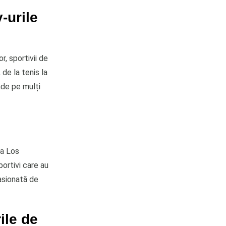
-urile
r, sportivii de
 de la tenis la
inde pe mulți
la Los
portivi care au
asionată de
.
ile de