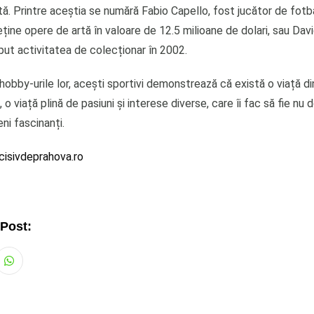
ă. Printre aceștia se numără Fabio Capello, fost jucător de fotba
deține opere de artă în valoare de 12.5 milioane de dolari, sau Da
put activitatea de colecționar în 2002.
hobby-urile lor, acești sportivi demonstrează că există o viață d
 o viață plină de pasiuni și interese diverse, care îi fac să fie nu 
eni fascinanți.
cisivdeprahova.ro
 Post:
Whatsapp