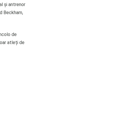
l și antrenor
vid Beckham,
incolo de
doar atleți de