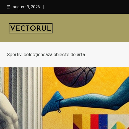
Skip
august 9, 2026
to
content
Sportivi colecționează obiecte de artă.