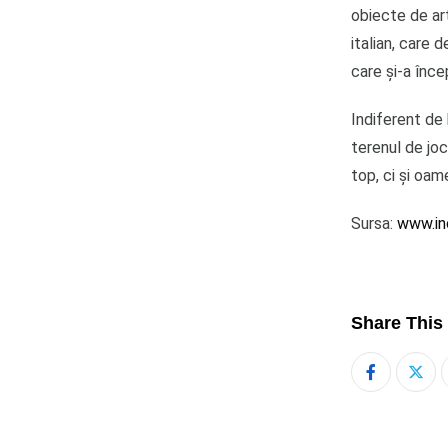
obiecte de art
italian, care 
care și-a înce
Indiferent de 
terenul de joc,
top, ci și oam
Sursa:
www.in
Share This