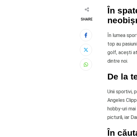
În spat
neobișn
SHARE
În lumea sport
top au pasiuni 
golf, acești a
dintre noi.
Whatsapp
De la t
Unii sportivi,
Angeles Clippe
hobby-uri mai
pictură, iar D
În căut