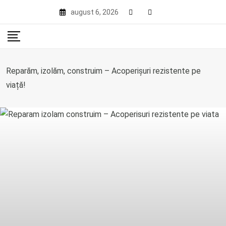
Skip
august 6, 2026
to
content
Reparăm, izolăm, construim – Acoperișuri rezistente pe
viață!