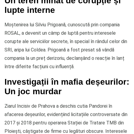
Un teren minat de corupție și
lupte interne
Moștenirea lui Silviu Prigoană, cunoscută prin compania
ROSAL, a devenit un câmp de luptă pentru interesele
corupte ale serviciilor secrete, în special în rândul celor din
SRI, aripa lui Coldea. Prigoană a fost presat să vândă
compania la un preț derizoriu, declanșând o reacție în lanț
între diferite facțiuni cu influență.
Investigații în mafia deșeurilor:
Un joc murdar
Ziarul Incisiv de Prahova a deschis cutia Pandorei în
afacerea deșeurilor, evidențiind licitațiile controversate din
2017 și 2018 pentru operarea Stației de Tratare TMB din
Ploiești, câștigate de firme cu legături obscure. Interesele