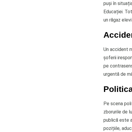
puși în situaț
Educației. Tot
un răgaz elevi
Acciden
Un accident m
șoferii irespo
pe contrasens
urgentă de măs
Politic
Pe scena polit
zborurile de l
publică este a
pozițiile, adu