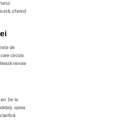
sterul
icată, oferind
ei
erate de
 care circula
iniază nevoia
eri. De la
didați, opinia
clarifică