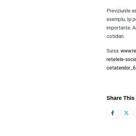
Previziunile a
exemplu, își p
importante. A
cotidian.
Sursa:
www.rea
retelele-soci
cetatenilor
Share This