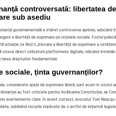
anță controversată: libertatea d
are sub asediu
onanță guvernamentală a stârnit controverse aprinse, aducând în
ângere a libertății de exprimare pe rețelele sociale. Fostul judec
ă situație ca fiind o „blocare a libertății de exprimare a cetățeni
 vizeze direct utilizatorii platformelor digitale, ridicând întrebăr
tarea drepturilor fundamentale.
e sociale, ținta guvernanților?
le, considerate spații de exprimare liberă, sunt acum în vizorul au
donanței au fost criticate pentru încălcarea Constituției, iar Cons
emis avertismente clare. În acest context, avocatul Toni Neacșu
liate, subliniind riscurile implicate de o astfel de inițiativă legisla