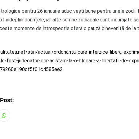
strologice pentru 26 ianuarie aduc vești bune pentru unele zodii. 
ot îndeplini dorințele, iar alte semne zodiacale sunt încurajate s
ceste momente de introspecție oferă o pauză binevenită de la 
litatea.net/stiri/actual/ordonanta-care-interzice-libera-exprim
ale-fost-judecator-ccr-asistam-la-o-blocare-a-libertatii-de-expr
_679260e190cf5f01c4585ee2
 Post:
Whatsapp