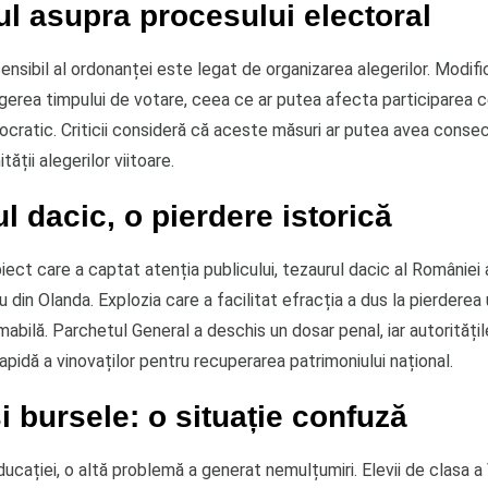
l asupra procesului electoral
ensibil al ordonanței este legat de organizarea alegerilor. Modifi
gerea timpului de votare, ceea ce ar putea afecta participarea c
cratic. Criticii consideră că aceste măsuri ar putea avea conse
tății alegerilor viitoare.
l dacic, o pierdere istorică
biect care a captat atenția publicului, tezaurul dacic al României 
 din Olanda. Explozia care a facilitat efracția a dus la pierderea
mabilă. Parchetul General a deschis un dosar penal, iar autorităț
rapidă a vinovaților pentru recuperarea patrimoniului național.
și bursele: o situație confuză
ucației, o altă problemă a generat nemulțumiri. Elevii de clasa a