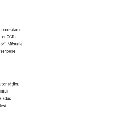
e
 prim-plan o
ător CCR a
lor”. Măsurile
i serioase
torităților.
iliul
 a adus
tivă.