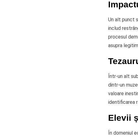
Impactu
Un alt punct s
includ restrân
procesul demo
asupra legitimi
Tezauru
Într-un alt su
dintr-un muzeu
valoare inesti
identificarea 
Elevii 
În domeniul ed