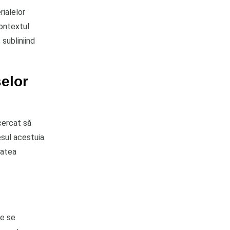
ialelor
contextul
subliniind
elor
cercat să
sul acestuia.
tatea
re se