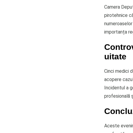
Camera Deputa
pirotehnice că
numeroaselor 
importanța reg
Contro
uitate
Cinci medici d
acopere cazul
Incidentul a g
profesională ș
Concluz
Aceste evenim