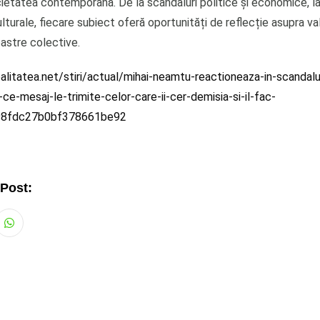
ietatea contemporană. De la scandaluri politice și economice, l
lturale, fiecare subiect oferă oportunități de reflecție asupra valo
noastre colective.
litatea.net/stiri/actual/mihai-neamtu-reactioneaza-in-scandalul-i
-ce-mesaj-le-trimite-celor-care-ii-cer-demisia-si-il-fac-
e98fdc27b0bf378661be92
 Post:
Whatsapp