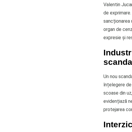
Valentin Jucan
de exprimare. 
sancționarea u
organ de cenzu
expresie și re
Indust
scanda
Un nou scandal
înțelegere de 
scoase din uz,
evidențiază ne
protejarea co
Interzi