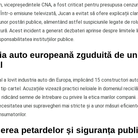
, vicepreședintele CNA, a fost criticat pentru presupusa cenzurar
Într-o emisiune televizată, Jucan a evitat să ofere explicații clar
nor postări publice, alimentând astfel suspiciunile legate de ro
ră. Acest incident a generat dezbateri aprinse despre limitele li
sponsabilitatea instituțiilor publice.
ria auto europeană zguduită de un
l
 a lovit industria auto din Europa, implicând 15 constructori auto
tip cartel. Acuzațiile vizează practici neloiale în domeniul reciclăr
 ridicând semne de întrebare cu privire la etica marilor companii
cesitatea unei supravegheri mai stricte și a unor măsuri eficien
nsumatorilor.
cerea petardelor și siguranța publ