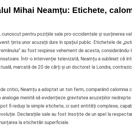
ul Mihai Neamțu: Etichete, calom
cunoscut pentru pozițiile sale pro-occidentale și susținerea valo
venit ținta unor acuzații dure în spațiul public. Etichetele de „puti
remlinului” au fost respinse vehement de acesta, considerându-
nsatoare. Într-o intervenție televizată, Neamțu a subliniat că în
ctuală, marcată de 20 de cărți și un doctorat la Londra, contrazi
ui de critici, Neamțu a adoptat un ton ferm, comparând calomnia 
 o analogie menită să evidențieze gravitatea acuzațiilor nedrepte. 
pot fi reduși la simple etichete, ci sunt entități complexe, capab
voluție. Declarațiile sale au fost însoțite de un apel la respecta
nunțarea la etichetări superficiale.