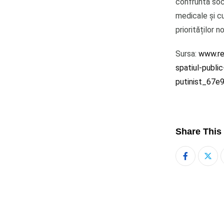
confruntă soc
medicale și cu
priorităților 
Sursa:
www.rea
spatiul-public
putinist_67
Share This