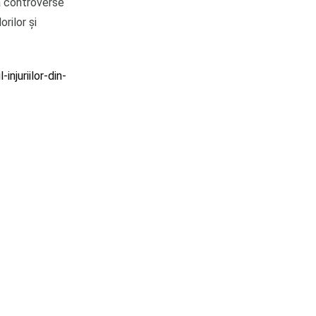
a controverse
rilor și
njuriilor-din-