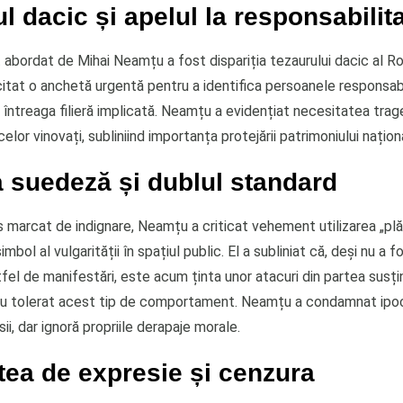
l dacic și apelul la responsabilit
 abordat de Mihai Neamțu a fost dispariția tezaurului dacic al Ro
citat o anchetă urgentă pentru a identifica persoanele responsabi
întreaga filieră implicată. Neamțu a evidențiat necesitatea trager
elor vinovați, subliniind importanța protejării patrimoniului naționa
a suedeză și dublul standard
s marcat de indignare, Neamțu a criticat vehement utilizarea „pl
mbol al vulgarității în spațiul public. El a subliniat că, deși nu a f
tfel de manifestări, este acum ținta unor atacuri din partea susți
au tolerat acest tip de comportament. Neamțu a condamnat ipocr
ii, dar ignoră propriile derapaje morale.
tea de expresie și cenzura