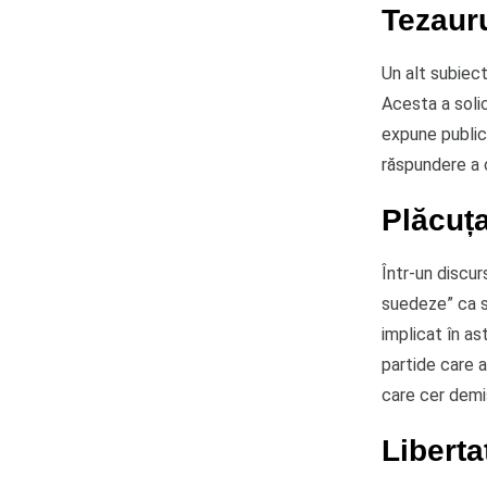
Tezauru
Un alt subiect
Acesta a soli
expune public 
răspundere a c
Plăcuț
Într-un discur
suedeze” ca si
implicat în as
partide care 
care cer demis
Liberta