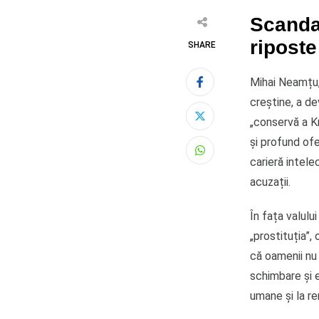
Scandal
riposte
SHARE
Mihai Neamțu, 
creștine, a de
„conservă a K
și profund ofe
Whatsapp
carieră intele
acuzații.
În fața valul
„prostituția”,
că oamenii nu 
schimbare și e
umane și la re