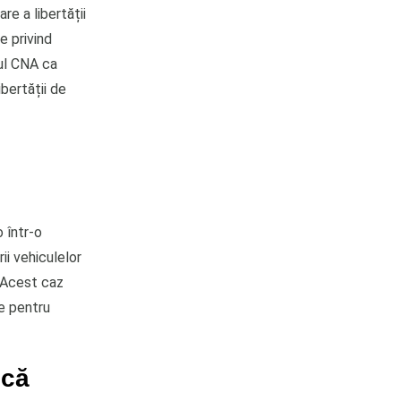
e a libertății
e privind
lul CNA ca
bertății de
 într-o
ii vehiculelor
. Acest caz
te pentru
ică