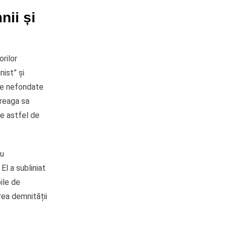
nii și
rilor
nist” și
le nefondate
treaga sa
ce astfel de
cu
El a subliniat
ile de
rea demnității