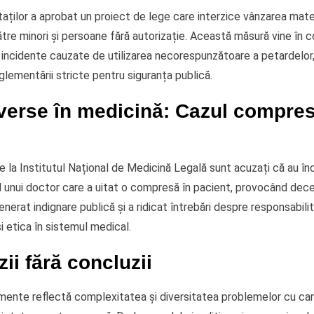
ților a aprobat un proiect de lege care interzice vânzarea mater
tre minori și persoane fără autorizație. Această măsură vine în 
incidente cauzate de utilizarea necorespunzătoare a petardelor, 
lementării stricte pentru siguranța publică.
verse în medicină: Cazul compres
e la Institutul Național de Medicină Legală sunt acuzați că au în
 unui doctor care a uitat o compresă în pacient, provocând dece
enerat indignare publică și a ridicat întrebări despre responsabili
i etica în sistemul medical.
ii fără concluzii
ente reflectă complexitatea și diversitatea problemelor cu ca