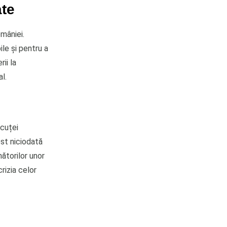
ate
mâniei.
le și pentru a
ii la
l.
ăcuței
ost niciodată
nătorilor unor
izia celor