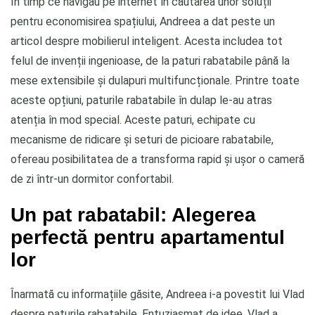
În timp ce navigau pe internet în căutarea unor soluții
pentru economisirea spațiului, Andreea a dat peste un
articol despre mobilierul inteligent. Acesta includea tot
felul de invenții ingenioase, de la paturi rabatabile până la
mese extensibile și dulapuri multifuncționale. Printre toate
aceste opțiuni, paturile rabatabile în dulap le-au atras
atenția în mod special. Aceste paturi, echipate cu
mecanisme de ridicare și seturi de picioare rabatabile,
ofereau posibilitatea de a transforma rapid și ușor o cameră
de zi într-un dormitor confortabil.
Un pat rabatabil: Alegerea
perfectă pentru apartamentul
lor
Înarmată cu informațiile găsite, Andreea i-a povestit lui Vlad
despre paturile rabatabile. Entuziasmat de idee, Vlad a