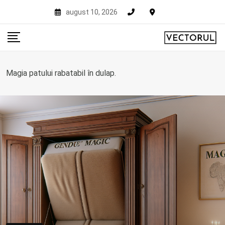
Skip
august 10, 2026
to
content
Magia patului rabatabil în dulap.