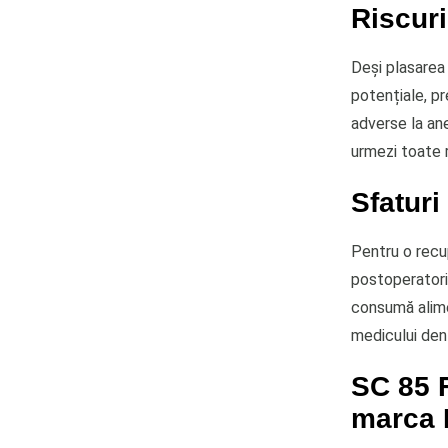
Riscuri
Deși plasarea 
potențiale, pr
adverse la ane
urmezi toate 
Sfaturi
Pentru o recup
postoperatorii
consumă alimen
medicului dent
SC 85 
marca 