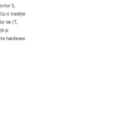
ector 3,
u o tradiție
or de IT,
ii și
ente hardware