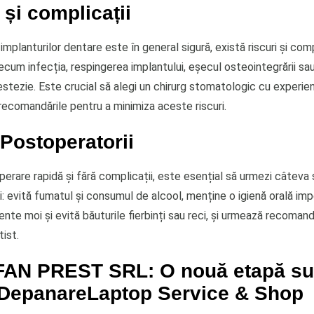
 și complicații
implanturilor dentare este în general sigură, există riscuri și comp
ecum infecția, respingerea implantului, eșecul osteointegrării sau
stezie. Este crucial să alegi un chirurg stomatologic cu experien
recomandările pentru a minimiza aceste riscuri.
 Postoperatorii
erare rapidă și fără complicații, este esențial să urmezi câteva 
: evită fumatul și consumul de alcool, menține o igienă orală imp
te moi și evită băuturile fierbinți sau reci, și urmează recomand
ist.
FAN PREST SRL: O nouă etapă s
DepanareLaptop Service & Shop