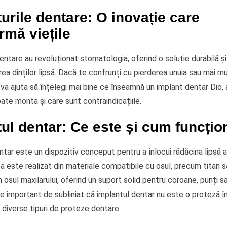
urile dentare: O inovație care
rmă viețile
entare au revoluționat stomatologia, oferind o soluție durabilă ș
rea dinților lipsă. Dacă te confrunți cu pierderea unuia sau mai mul
va ajuta să înțelegi mai bine ce înseamnă un implant dentar Dio,
poate monta și care sunt contraindicațiile.
ul dentar: Ce este și cum funcți
tar este un dispozitiv conceput pentru a înlocui rădăcina lipsă a
a este realizat din materiale compatibile cu osul, precum titan sa
n osul maxilarului, oferind un suport solid pentru coroane, punți 
e important de subliniat că implantul dentar nu este o proteză în 
 diverse tipuri de proteze dentare.