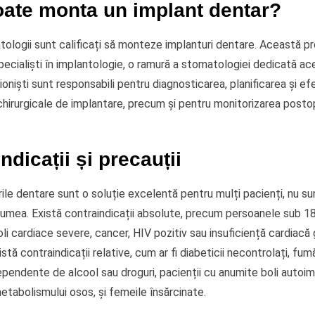
oate monta un implant dentar?
tologii sunt calificați să monteze implanturi dentare. Această p
pecialiști în implantologie, o ramură a stomatologiei dedicată ace
oniști sunt responsabili pentru diagnosticarea, planificarea și e
 chirurgicale de implantare, precum și pentru monitorizarea posto
ndicații și precauții
ile dentare sunt o soluție excelentă pentru mulți pacienți, nu su
lumea. Există contraindicații absolute, precum persoanele sub 18
oli cardiace severe, cancer, HIV pozitiv sau insuficiență cardiacă
tă contraindicații relative, cum ar fi diabeticii necontrolați, fumăt
pendente de alcool sau droguri, pacienții cu anumite boli autoi
metabolismului osos, și femeile însărcinate.