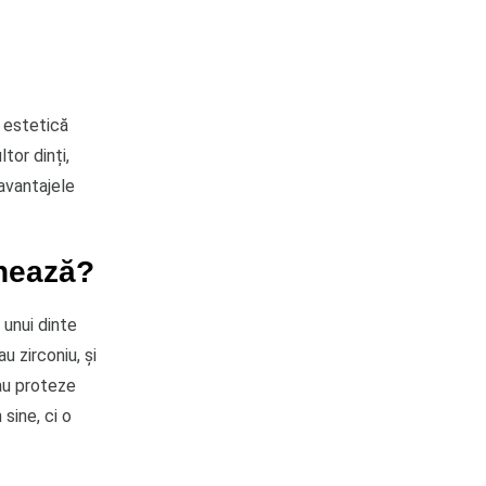
i estetică
tor dinți,
 avantajele
onează?
 unui dinte
u zirconiu, și
sau proteze
sine, ci o