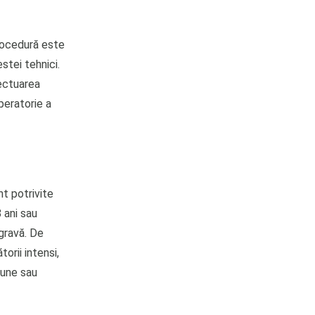
rocedură este
stei tehnici.
fectuarea
peratorie a
nt potrivite
 ani sau
 gravă. De
orii intensi,
mune sau