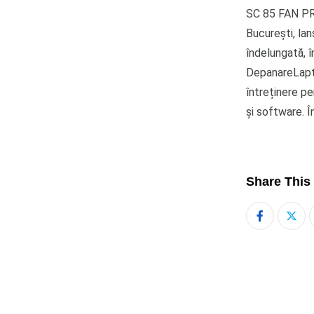
SC 85 FAN PRE
București, la
îndelungată, î
DepanareLaptop
întreținere p
și software. Î
Share This