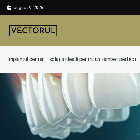
Skip
august 9, 2026
to
content
Implantul dentar – soluția ideală pentru un zâmbet perfect.