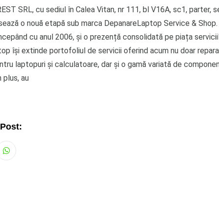
ST SRL, cu sediul în Calea Vitan, nr 111, bl V16A, sc1, parter, s
nsează o nouă etapă sub marca DepanareLaptop Service & Shop. C
ncepând cu anul 2006, și o prezență consolidată pe piața serviciil
 își extinde portofoliul de servicii oferind acum nu doar reparaț
entru laptopuri și calculatoare, dar și o gamă variată de compon
n plus, au
 Post:
Whatsapp