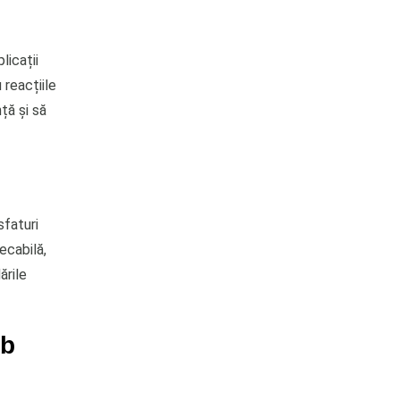
licații
 reacțiile
ță și să
sfaturi
ecabilă,
ările
ub