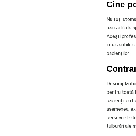
Cine p
Nu toți stoma
realizată de s
Acești profesi
intervențiilor
pacienților.
Contrai
Deși implantur
pentru toată 
pacienții cu b
asemenea, exis
persoanele de
tulburări ale 