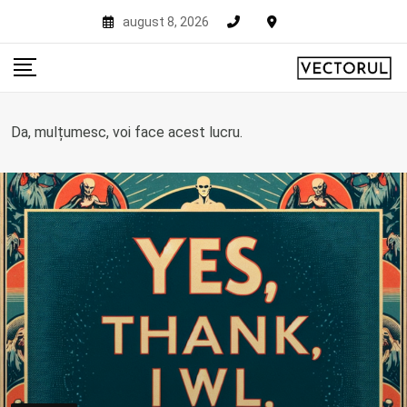
Skip
august 8, 2026
to
content
Da, mulțumesc, voi face acest lucru.