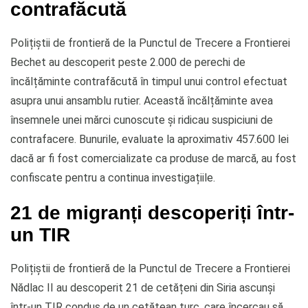
contrafăcută
Polițiștii de frontieră de la Punctul de Trecere a Frontierei
Bechet au descoperit peste 2.000 de perechi de
încălțăminte contrafăcută în timpul unui control efectuat
asupra unui ansamblu rutier. Această încălțăminte avea
însemnele unei mărci cunoscute și ridicau suspiciuni de
contrafacere. Bunurile, evaluate la aproximativ 457.600 lei
dacă ar fi fost comercializate ca produse de marcă, au fost
confiscate pentru a continua investigațiile.
21 de migranți descoperiți într-
un TIR
Polițiștii de frontieră de la Punctul de Trecere a Frontierei
Nădlac II au descoperit 21 de cetățeni din Siria ascunși
într-un TIR condus de un cetățean turc, care încercau să