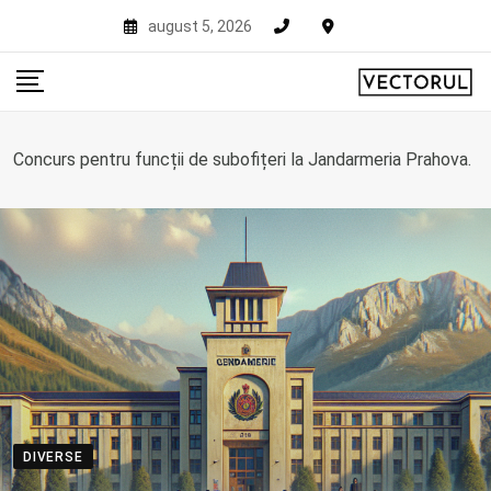
Skip
august 5, 2026
to
content
Concurs pentru funcții de subofițeri la Jandarmeria Prahova.
DIVERSE