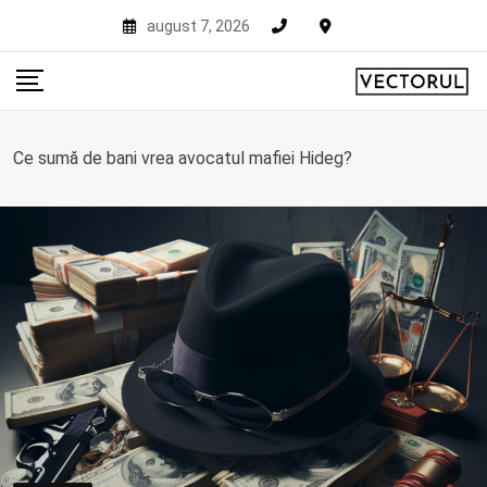
Skip
august 7, 2026
to
content
Ce sumă de bani vrea avocatul mafiei Hideg?