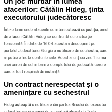
Un joc murdar în lumea
afacerilor: Cătălin Hideg, ținta
executorului judecătoresc
Într-o lume unde afacerile se intersectează cu justiția, omul
de afaceri Cătălin Hideg se confruntă cu o situație
tensionată. În data de 16.04, acesta a descoperit pe
portalul Judecătoriei Giurgiu o notificare de sechestru, care
ar putea afecta conturile sale. Acest anunț survine în urma
unei cereri de schimbare a completului de judecată, cerere
care a fost respinsă de instanță.
Un contract nerespectat și o
amenințare cu sechestrul
Hideg așteaptă o notificare din partea Biroului de executor
judecătoresc și a casei de avocatură aleasă de Traila.