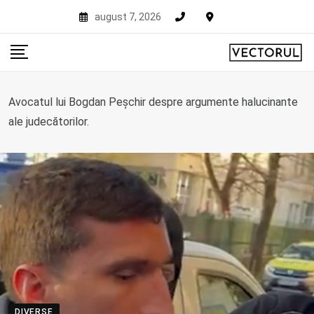
Skip
august 7, 2026
to
content
Avocatul lui Bogdan Peșchir despre argumente halucinante
ale judecătorilor.
DIVERSE