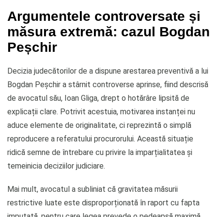
Argumentele controversate și
măsura extremă: cazul Bogdan
Peșchir
Decizia judecătorilor de a dispune arestarea preventivă a lui
Bogdan Peșchir a stârnit controverse aprinse, fiind descrisă
de avocatul său, Ioan Gliga, drept o hotărâre lipsită de
explicații clare. Potrivit acestuia, motivarea instanței nu
aduce elemente de originalitate, ci reprezintă o simplă
reproducere a referatului procurorului. Această situație
ridică semne de întrebare cu privire la imparțialitatea și
temeinicia deciziilor judiciare.
Mai mult, avocatul a subliniat că gravitatea măsurii
restrictive luate este disproporționată în raport cu fapta
imputată, pentru care legea prevede o pedeapsă maximă