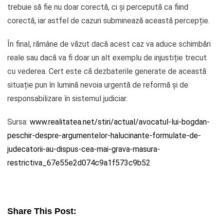
trebuie să fie nu doar corectă, ci și percepută ca fiind
corectă, iar astfel de cazuri subminează această percepție.
În final, rămâne de văzut dacă acest caz va aduce schimbări
reale sau dacă va fi doar un alt exemplu de injustiție trecut
cu vederea. Cert este că dezbaterile generate de această
situație pun în lumină nevoia urgentă de reformă și de
responsabilizare în sistemul judiciar.
Sursa:
www.realitatea.net/stiri/actual/avocatul-lui-bogdan-
peschir-despre-argumentelor-halucinante-formulate-de-
judecatorii-au-dispus-cea-mai-grava-masura-
restrictiva_67e55e2d074c9a1f573c9b52
Share This Post: